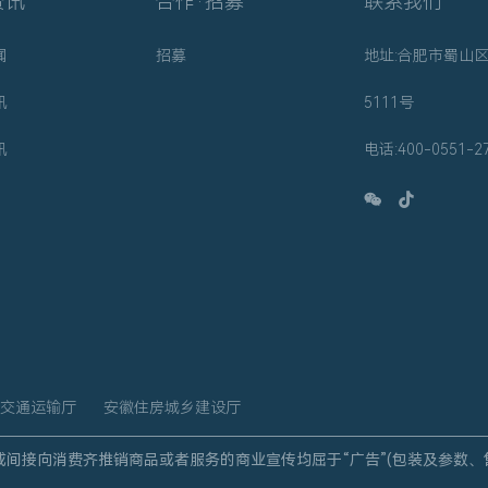
资讯
合作·招募
联系我们
闻
招募
地址:合肥市蜀山
讯
5111号
讯
电话:400-0551-2
交通运输厅
安徽住房城乡建设厅
或间接向消费齐推销商品或者服务的商业宣传均屈于“广告”(包装及参数、